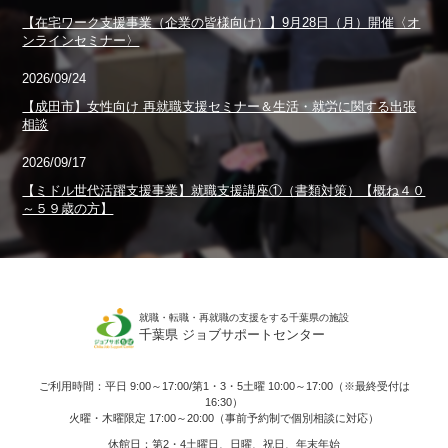
【在宅ワーク支援事業（企業の皆様向け）】9月28日（月）開催〈オ
ンラインセミナー〉
2026/09/24
【成田市】女性向け 再就職支援セミナー＆生活・就労に関する出張
相談
2026/09/17
【ミドル世代活躍支援事業】就職支援講座①（書類対策）【概ね４０
～５９歳の方】
就職・転職・再就職の支援をする千葉県の施設
千葉県 ジョブサポートセンター
ご利用時間：平日 9:00～17:00/第1・3・5土曜 10:00～17:00（※最終受付は
16:30）
火曜・木曜限定 17:00～20:00（事前予約制で個別相談に対応）
休館日：第2・4土曜日、日曜、祝日、年末年始