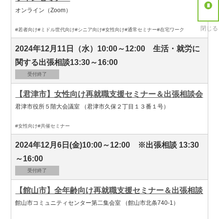
オンライン（Zoom）
閉じる
#若者向け
#ミドル世代向け
#シニア向け
#女性向け
#通常セミナー
#在宅ワーク
2024年12月11日（水）10:00～12:00 生活・就労に
関する出張相談13:30～16:00
受付終了
【君津市】女性向け再就職支援セミナー＆出張相談会
君津市役所５階大会議室 （君津市久保２丁目１３番１号）
#女性向け
#共催セミナー
2024年12月6日(金)10:00～12:00 ※出張相談 13:30
～16:00
受付終了
【館山市】全年齢向け再就職支援セミナー＆出張相談
館山市コミュニティセンター第二集会室 （館山市北条740-1）