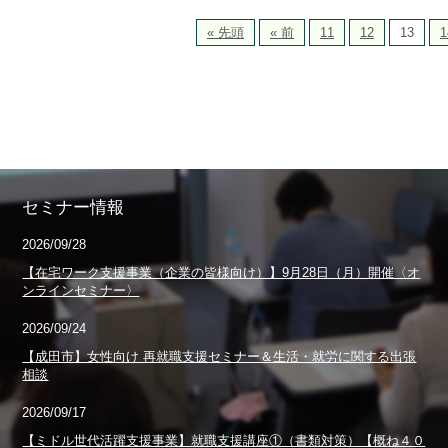
« 先頭
« 前
11
12
13
1
セミナー情報
2026/09/28
【在宅ワーク支援事業（企業の皆様向け）】9月28日（月）開催〈オ
ンラインセミナー〉
2026/09/24
【成田市】女性向け 再就職支援セミナー＆生活・就労に関する出張
相談
2026/09/17
【ミドル世代活躍支援事業】就職支援講座①（書類対策）【概ね４０