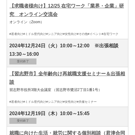
【求職者様向け】12/25 在宅ワーク「業界・企業」研
究 オンライン交流会
オンライン（Zoom）
#若者向け
#ミドル世代向け
#シニア向け
#女性向け
#その他
#イベント
#在宅ワーク
2024年12月24日（火）10:00～12:00 ※出張相談
13:30～16:00
受付終了
【習志野市】全年齢向け再就職支援セミナー＆出張相
談
習志野市役所3階大会議室 （習志野市鷺沼2丁目1番1号）
#若者向け
#ミドル世代向け
#シニア向け
#女性向け
#共催セミナー
2024年12月19日（木）10:00～15:45
受付終了
就職に向けた生活・就労に関する個別相談（君津合同