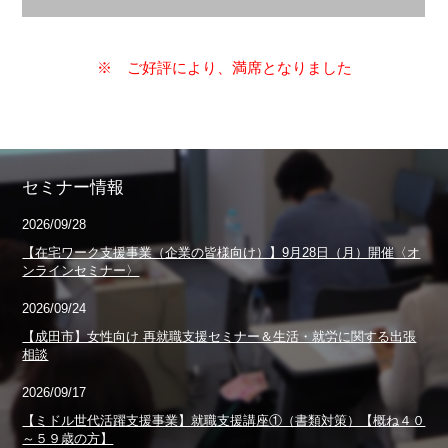
※ ご好評により、満席となりました
セミナー情報
2026/09/28
【在宅ワーク支援事業（企業の皆様向け）】9月28日（月）開催〈オ
ンラインセミナー〉
2026/09/24
【成田市】女性向け 再就職支援セミナー＆生活・就労に関する出張
相談
2026/09/17
【ミドル世代活躍支援事業】就職支援講座①（書類対策）【概ね４０
～５９歳の方】