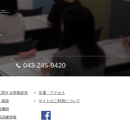
ナー〉
】
043-245-9420
に関する情報提供
交通・アクセス
・相談
サイトのご利用について
援機関
業訓練情報