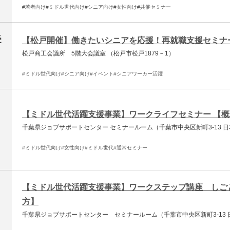
#若者向け
#ミドル世代向け
#シニア向け
#女性向け
#共催セミナー
受
【松戸開催】働きたいシニアを応援！再就職支援セミナ
松戸商工会議所 5階大会議室 （松戸市松戸1879－1）
#ミドル世代向け
#シニア向け
#イベント
#シニアワーカー活躍
【ミドル世代活躍支援事業】ワークライフセミナー 【概ね
千葉県ジョブサポートセンター セミナールーム（千葉市中央区新町3-13 
#ミドル世代向け
#女性向け
#ミドル世代
#通常セミナー
【ミドル世代活躍支援事業】ワークステップ講座 しごと
方】
千葉県ジョブサポートセンター セミナールーム（千葉市中央区新町3-13 