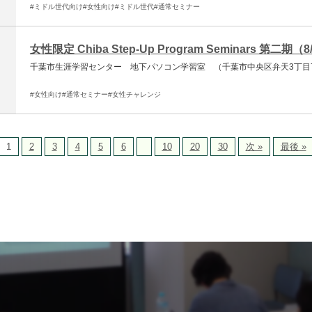
#ミドル世代向け
#女性向け
#ミドル世代
#通常セミナー
女性限定 Chiba Step-Up Program Seminars 第二期（8/
千葉市生涯学習センター 地下パソコン学習室 （千葉市中央区弁天3丁目7
#女性向け
#通常セミナー
#女性チャレンジ
1
2
3
4
5
6
10
20
30
次 »
最後 »