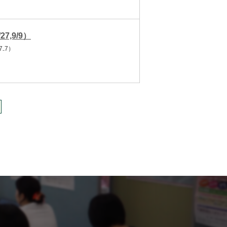
27,9/9）
₋7）