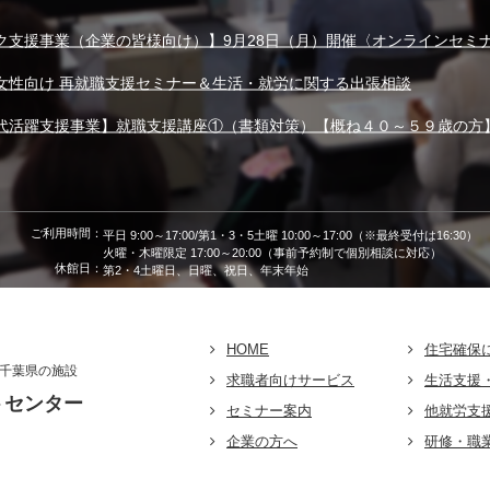
ク支援事業（企業の皆様向け）】9月28日（月）開催〈オンラインセミ
女性向け 再就職支援セミナー＆生活・就労に関する出張相談
代活躍支援事業】就職支援講座①（書類対策）【概ね４０～５９歳の方
ご利用時間：
平日 9:00～17:00/第1・3・5土曜 10:00～17:00（※最終受付は16:30）
火曜・木曜限定 17:00～20:00（事前予約制で個別相談に対応）
休館日：
第2・4土曜日、日曜、祝日、年末年始
HOME
住宅確保
千葉県の施設
求職者向けサービス
生活支援
トセンター
セミナー案内
他就労支
企業の方へ
研修・職