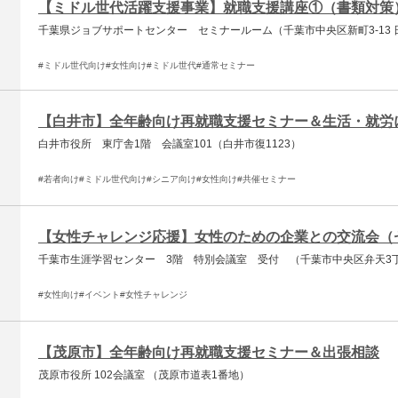
【ミドル世代活躍支援事業】就職支援講座①（書類対策
千葉県ジョブサポートセンター セミナールーム（千葉市中央区新町3-13
#ミドル世代向け
#女性向け
#ミドル世代
#通常セミナー
【白井市】全年齢向け再就職支援セミナー＆生活・就労
⽩井市役所 東庁舎1階 会議室101（白井市復1123）
#若者向け
#ミドル世代向け
#シニア向け
#女性向け
#共催セミナー
【女性チャレンジ応援】女性のための企業との交流会（
千葉市生涯学習センター 3階 特別会議室 受付 （千葉市中央区弁天3丁
#女性向け
#イベント
#女性チャレンジ
【茂原市】全年齢向け再就職支援セミナー＆出張相談
茂原市役所 102会議室 （茂原市道表1番地）