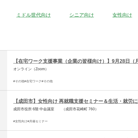
ミドル世代向け
シニア向け
女性向け
【在宅ワーク支援事業（企業の皆様向け）】9月28日（
オンライン（Zoom）
#その他
#在宅ワーク
#その他
【成田市】女性向け 再就職支援セミナー＆生活・就労
成田市役所 6階 中会議室 （成田市花崎町 760）
#女性向け
#共催セミナー