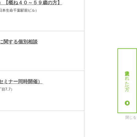
）【概ね４０～５９歳の方】
 日本生命千葉駅前ビル）
に関する個別相談
就労決定された方へ
セミナー同時開催）
目7₋7）
閉じる