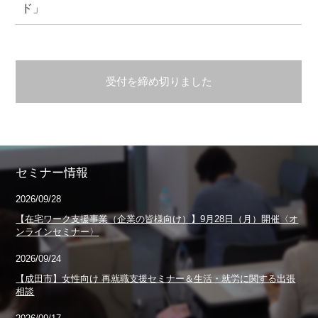
ド」
受付を締め切りました
セミナー情報
2026/09/28
【在宅ワーク支援事業（企業の皆様向け）】9月28日（月）開催〈オ
ンラインセミナー〉
2026/09/24
【成田市】女性向け 再就職支援セミナー＆生活・就労に関する出張
相談