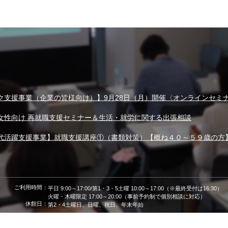
ク支援事業（企業の皆様向け）】9月28日（月）開催〈オンラインセミ
女性向け 再就職支援セミナー＆生活・就労に関する出張相談
代活躍支援事業】就職支援講座①（書類対策）【概ね４０～５９歳の方
ご利用時間：
平日 9:00～17:00/第1・3・5土曜 10:00～17:00（※最終受付は16:30）
火曜・木曜限定 17:00～20:00（事前予約制で個別相談に対応）
休館日：
第2・4土曜日、日曜、祝日、年末年始