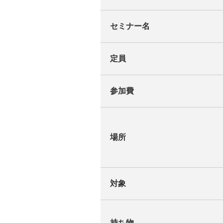
セミナー名
定員
参加費
場所
対象
持ち物