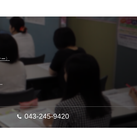
ナー〉
】
043-245-9420