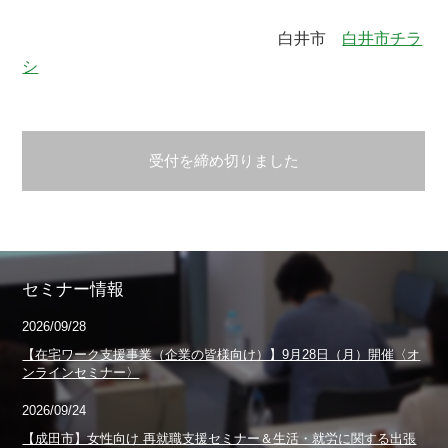
白井市
白井市チラ
シ
受付を締め切りました
セミナー情報
2026/09/28
【在宅ワーク支援事業（企業の皆様向け）】9月28日（月）開催〈オ
ンラインセミナー〉
2026/09/24
【成田市】女性向け 再就職支援セミナー＆生活・就労に関する出張