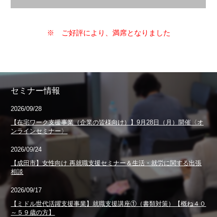
※ ご好評により、満席となりました
セミナー情報
2026/09/28
【在宅ワーク支援事業（企業の皆様向け）】9月28日（月）開催〈オ
ンラインセミナー〉
2026/09/24
【成田市】女性向け 再就職支援セミナー＆生活・就労に関する出張
相談
2026/09/17
【ミドル世代活躍支援事業】就職支援講座①（書類対策）【概ね４０
～５９歳の方】