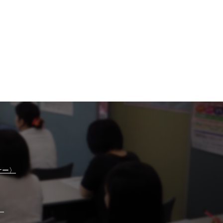
ナー〉
】