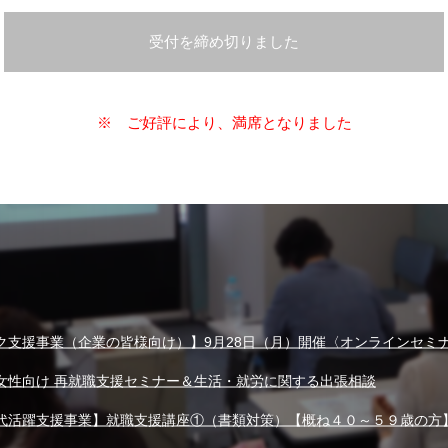
受付を締め切りました
※ ご好評により、満席となりました
ク支援事業（企業の皆様向け）】9月28日（月）開催〈オンラインセミ
女性向け 再就職支援セミナー＆生活・就労に関する出張相談
代活躍支援事業】就職支援講座①（書類対策）【概ね４０～５９歳の方