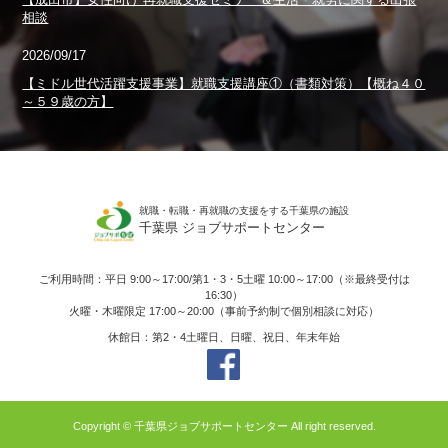
相談
2026/09/17
【ミドル世代活躍支援事業】就職支援講座①（書類対策）【概ね４０
～５９歳の方】
就職・転職・再就職の支援をする千葉県の施設
千葉県 ジョブサポートセンター
ご利用時間：平日 9:00～17:00/第1・3・5土曜 10:00～17:00（※最終受付は
16:30）
火曜・木曜限定 17:00～20:00（事前予約制で個別相談に対応）
休館日：第2・4土曜日、日曜、祝日、年末年始
Copyright © 千葉県ジョブサポートセンター All right reserved.