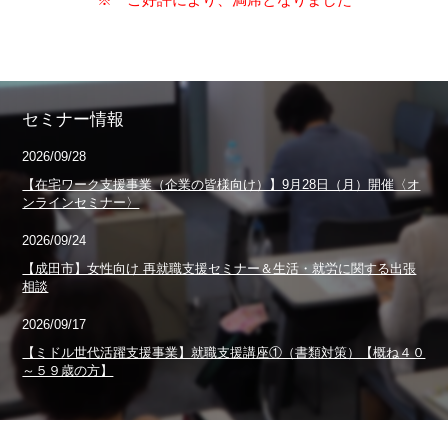
セミナー情報
2026/09/28
【在宅ワーク支援事業（企業の皆様向け）】9月28日（月）開催〈オ
ンラインセミナー〉
2026/09/24
【成田市】女性向け 再就職支援セミナー＆生活・就労に関する出張
相談
2026/09/17
【ミドル世代活躍支援事業】就職支援講座①（書類対策）【概ね４０
～５９歳の方】