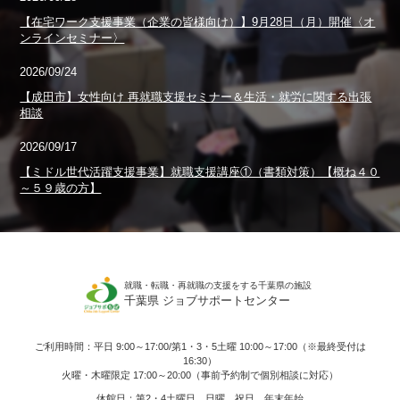
【在宅ワーク支援事業（企業の皆様向け）】9月28日（月）開催〈オ
ンラインセミナー〉
2026/09/24
【成田市】女性向け 再就職支援セミナー＆生活・就労に関する出張
相談
2026/09/17
【ミドル世代活躍支援事業】就職支援講座①（書類対策）【概ね４０
～５９歳の方】
就職・転職・再就職の支援をする千葉県の施設
千葉県 ジョブサポートセンター
ご利用時間：平日 9:00～17:00/第1・3・5土曜 10:00～17:00（※最終受付は
16:30）
火曜・木曜限定 17:00～20:00（事前予約制で個別相談に対応）
休館日：第2・4土曜日、日曜、祝日、年末年始