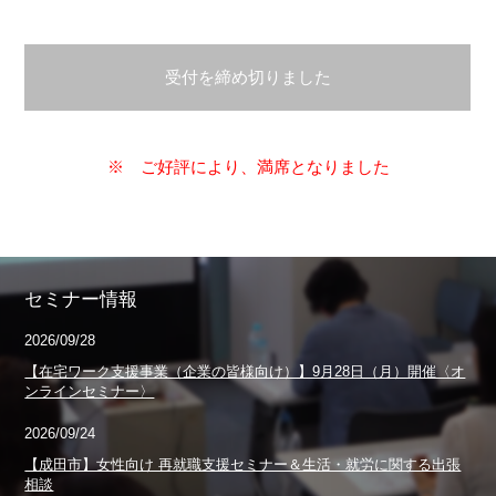
受付を締め切りました
※ ご好評により、満席となりました
セミナー情報
2026/09/28
【在宅ワーク支援事業（企業の皆様向け）】9月28日（月）開催〈オ
ンラインセミナー〉
2026/09/24
【成田市】女性向け 再就職支援セミナー＆生活・就労に関する出張
相談