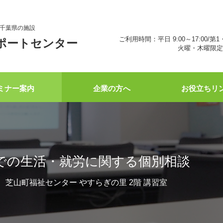
千葉県の施設
ご利用時間：平日 9:00～17:00/第1
ポートセンター
火曜・木曜限定 
ミナー案内
企業の方へ
お役立ちリ
での生活・就労に関する個別相談
:45 芝山町福祉センター やすらぎの里 2階 講習室