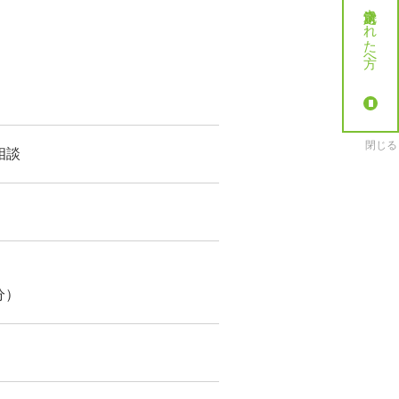
就労決定された方へ
閉じる
相談
分）