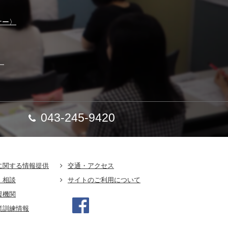
ナー〉
】
043-245-9420
に関する情報提供
交通・アクセス
・相談
サイトのご利用について
援機関
業訓練情報