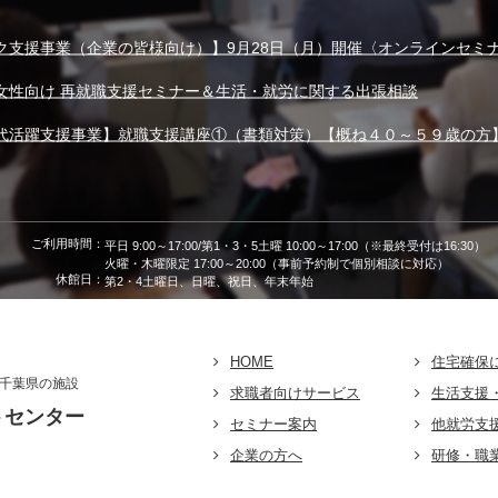
ク支援事業（企業の皆様向け）】9月28日（月）開催〈オンラインセミ
女性向け 再就職支援セミナー＆生活・就労に関する出張相談
代活躍支援事業】就職支援講座①（書類対策）【概ね４０～５９歳の方
ご利用時間：
平日 9:00～17:00/第1・3・5土曜 10:00～17:00（※最終受付は16:30）
火曜・木曜限定 17:00～20:00（事前予約制で個別相談に対応）
休館日：
第2・4土曜日、日曜、祝日、年末年始
HOME
住宅確保
千葉県の施設
求職者向けサービス
生活支援
トセンター
セミナー案内
他就労支
企業の方へ
研修・職