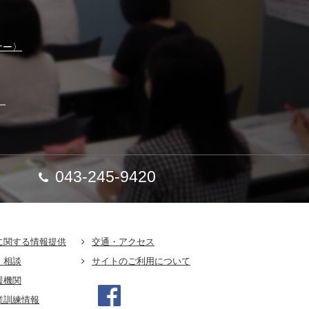
ナー〉
】
043-245-9420
に関する情報提供
交通・アクセス
・相談
サイトのご利用について
援機関
業訓練情報