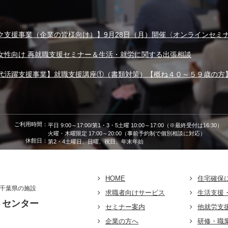
ク支援事業（企業の皆様向け）】9月28日（月）開催〈オンラインセミ
女性向け 再就職支援セミナー＆生活・就労に関する出張相談
代活躍支援事業】就職支援講座①（書類対策）【概ね４０～５９歳の方
ご利用時間：
平日 9:00～17:00/第1・3・5土曜 10:00～17:00（※最終受付は16:30）
火曜・木曜限定 17:00～20:00（事前予約制で個別相談に対応）
休館日：
第2・4土曜日、日曜、祝日、年末年始
HOME
住宅確保
千葉県の施設
求職者向けサービス
生活支援
トセンター
セミナー案内
他就労支
企業の方へ
研修・職