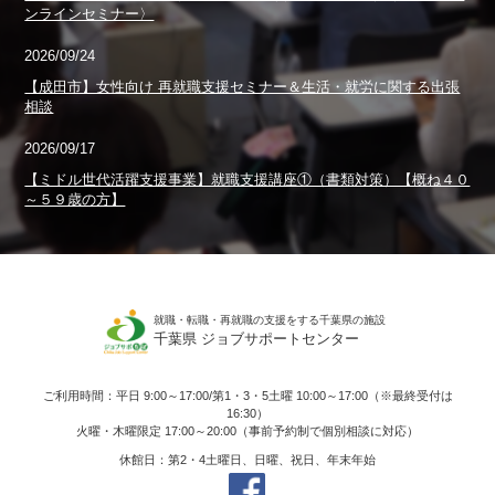
ンラインセミナー〉
2026/09/24
【成田市】女性向け 再就職支援セミナー＆生活・就労に関する出張
相談
2026/09/17
【ミドル世代活躍支援事業】就職支援講座①（書類対策）【概ね４０
～５９歳の方】
就職・転職・再就職の支援をする千葉県の施設
千葉県 ジョブサポートセンター
ご利用時間：平日 9:00～17:00/第1・3・5土曜 10:00～17:00（※最終受付は
16:30）
火曜・木曜限定 17:00～20:00（事前予約制で個別相談に対応）
休館日：第2・4土曜日、日曜、祝日、年末年始