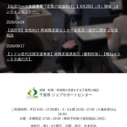
【在宅ワーク支援事業（企業の皆様向け）】9月28日（月）開催〈オ
ンラインセミナー〉
2026/09/24
【成田市】女性向け 再就職支援セミナー＆生活・就労に関する出張
相談
2026/09/17
【ミドル世代活躍支援事業】就職支援講座①（書類対策）【概ね４０
～５９歳の方】
就職・転職・再就職の支援をする千葉県の施設
千葉県 ジョブサポートセンター
ご利用時間：平日 9:00～17:00/第1・3・5土曜 10:00～17:00（※最終受付は
16:30）
火曜・木曜限定 17:00～20:00（事前予約制で個別相談に対応）
休館日：第2・4土曜日、日曜、祝日、年末年始