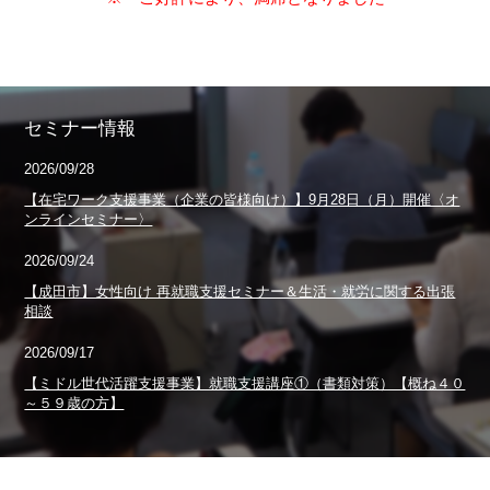
セミナー情報
2026/09/28
【在宅ワーク支援事業（企業の皆様向け）】9月28日（月）開催〈オ
ンラインセミナー〉
2026/09/24
【成田市】女性向け 再就職支援セミナー＆生活・就労に関する出張
相談
2026/09/17
【ミドル世代活躍支援事業】就職支援講座①（書類対策）【概ね４０
～５９歳の方】