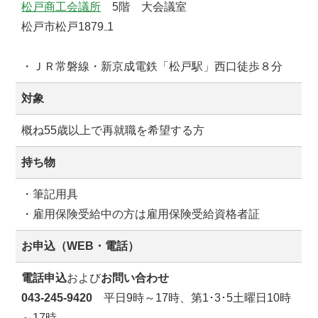
松戸商工会議所
5階 大会議室
松戸市松戸1879₋1
・ＪＲ常磐線・新京成電鉄「松戸駅」西口徒歩８分
対象
概ね55歳以上で再就職を希望する方
持ち物
・筆記用具
・雇用保険受給中の方は雇用保険受給資格者証
お申込（WEB・電話）
電話申込
および
お問い合わせ
043-245-9420
平日9時～17時、第1･3･5土曜日10時
～17時