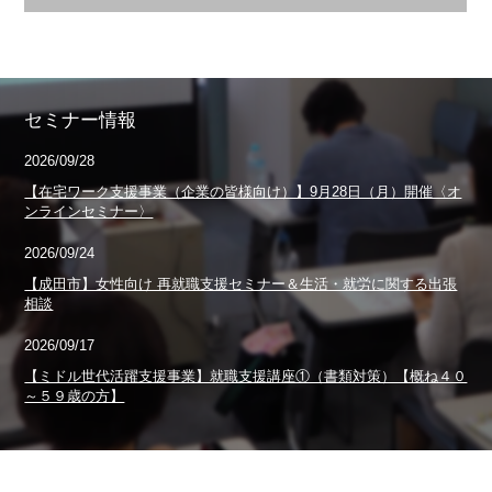
セミナー情報
2026/09/28
【在宅ワーク支援事業（企業の皆様向け）】9月28日（月）開催〈オ
ンラインセミナー〉
2026/09/24
【成田市】女性向け 再就職支援セミナー＆生活・就労に関する出張
相談
2026/09/17
【ミドル世代活躍支援事業】就職支援講座①（書類対策）【概ね４０
～５９歳の方】