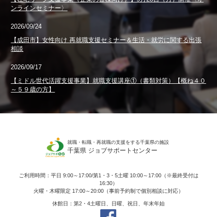
ンラインセミナー〉
2026/09/24
【成田市】女性向け 再就職支援セミナー＆生活・就労に関する出張
相談
2026/09/17
【ミドル世代活躍支援事業】就職支援講座①（書類対策）【概ね４０
～５９歳の方】
就職・転職・再就職の支援をする千葉県の施設
千葉県 ジョブサポートセンター
ご利用時間：平日 9:00～17:00/第1・3・5土曜 10:00～17:00（※最終受付は
16:30）
火曜・木曜限定 17:00～20:00（事前予約制で個別相談に対応）
休館日：第2・4土曜日、日曜、祝日、年末年始