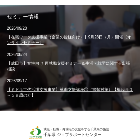
セミナー情報
2026/09/28
【在宅ワーク支援事業（企業の皆様向け）】9月28日（月）開催〈オ
ンラインセミナー〉
2026/09/24
【成田市】女性向け 再就職支援セミナー＆生活・就労に関する出張
相談
2026/09/17
【ミドル世代活躍支援事業】就職支援講座①（書類対策）【概ね４０
～５９歳の方】
就職・転職・再就職の支援をする千葉県の施設
千葉県 ジョブサポートセンター