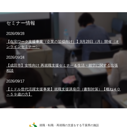
セミナー情報
2026/09/28
【在宅ワーク支援事業（企業の皆様向け）】9月28日（月）開催〈オ
ンラインセミナー〉
2026/09/24
【成田市】女性向け 再就職支援セミナー＆生活・就労に関する出張
相談
2026/09/17
【ミドル世代活躍支援事業】就職支援講座①（書類対策）【概ね４０
～５９歳の方】
就職・転職・再就職の支援をする千葉県の施設