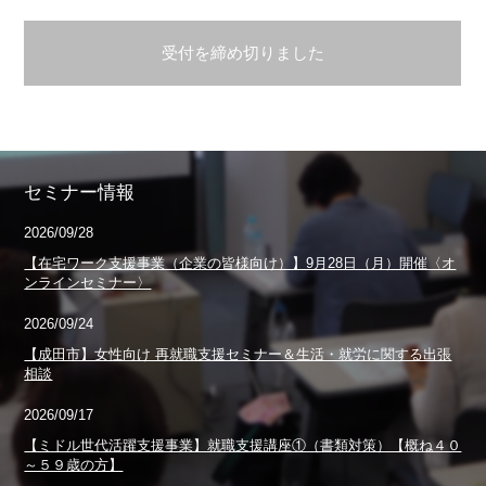
受付を締め切りました
セミナー情報
2026/09/28
【在宅ワーク支援事業（企業の皆様向け）】9月28日（月）開催〈オ
ンラインセミナー〉
2026/09/24
【成田市】女性向け 再就職支援セミナー＆生活・就労に関する出張
相談
2026/09/17
【ミドル世代活躍支援事業】就職支援講座①（書類対策）【概ね４０
～５９歳の方】