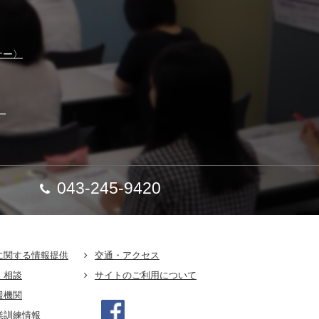
ナー〉
】
043-245-9420
に関する情報提供
交通・アクセス
・相談
サイトのご利用について
援機関
業訓練情報