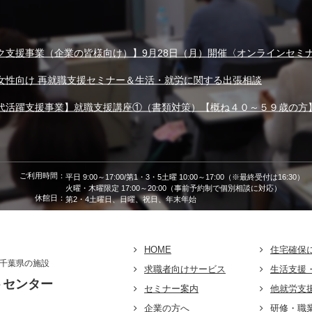
ク支援事業（企業の皆様向け）】9月28日（月）開催〈オンラインセミ
女性向け 再就職支援セミナー＆生活・就労に関する出張相談
代活躍支援事業】就職支援講座①（書類対策）【概ね４０～５９歳の方
ご利用時間：
平日 9:00～17:00/第1・3・5土曜 10:00～17:00（※最終受付は16:30）
火曜・木曜限定 17:00～20:00（事前予約制で個別相談に対応）
休館日：
第2・4土曜日、日曜、祝日、年末年始
HOME
住宅確保
千葉県の施設
求職者向けサービス
生活支援
トセンター
セミナー案内
他就労支
企業の方へ
研修・職