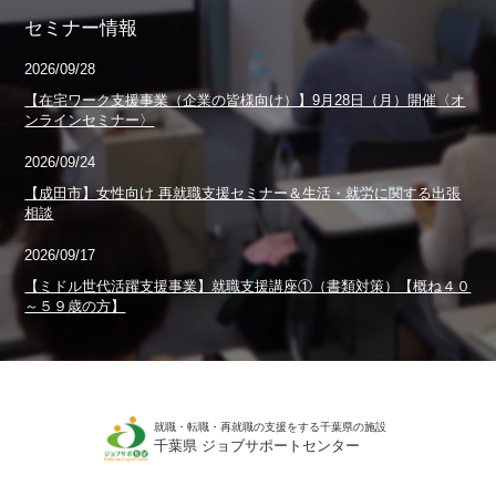
セミナー情報
2026/09/28
【在宅ワーク支援事業（企業の皆様向け）】9月28日（月）開催〈オ
ンラインセミナー〉
2026/09/24
【成田市】女性向け 再就職支援セミナー＆生活・就労に関する出張
相談
2026/09/17
【ミドル世代活躍支援事業】就職支援講座①（書類対策）【概ね４０
～５９歳の方】
就職・転職・再就職の支援をする千葉県の施設
千葉県 ジョブサポートセンター