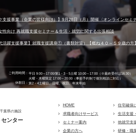
ク支援事業（企業の皆様向け）】9月28日（月）開催〈オンラインセミ
女性向け 再就職支援セミナー＆生活・就労に関する出張相談
代活躍支援事業】就職支援講座①（書類対策）【概ね４０～５９歳の方
ご利用時間：
平日 9:00～17:00/第1・3・5土曜 10:00～17:00（※最終受付は16:30）
火曜・木曜限定 17:00～20:00（事前予約制で個別相談に対応）
休館日：
第2・4土曜日、日曜、祝日、年末年始
HOME
住宅確保
千葉県の施設
求職者向けサービス
生活支援
トセンター
セミナー案内
他就労支
企業の方へ
研修・職