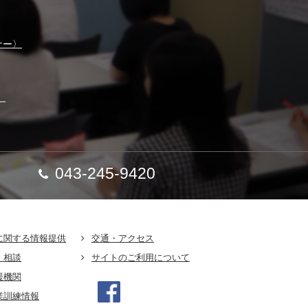
ナー〉
】
043-245-9420
に関する情報提供
交通・アクセス
・相談
サイトのご利用について
援機関
業訓練情報