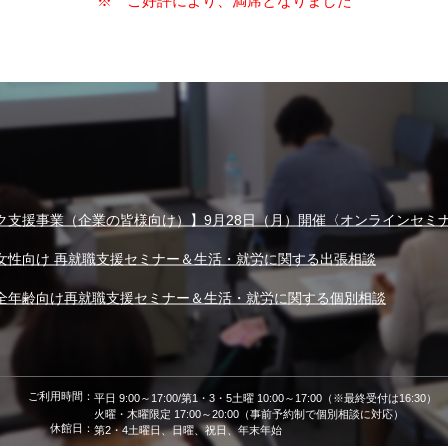
※ ご好評により、満席となりました
ク支援事業（企業の皆様向け）】9月28日（月）開催〈オンラインセミ
女性向け 再就職支援セミナー＆生活・就労に関する出張相談
全年齢向け再就職支援セミナー＆生活・就労に関する個別相談
ご利用時間：
平日 9:00～17:00/第1・3・5土曜 10:00～17:00（※最終受付は16:30）
火曜・木曜限定 17:00～20:00（事前予約制で個別相談に対応）
休館日：
第2・4土曜日、日曜、祝日、年末年始