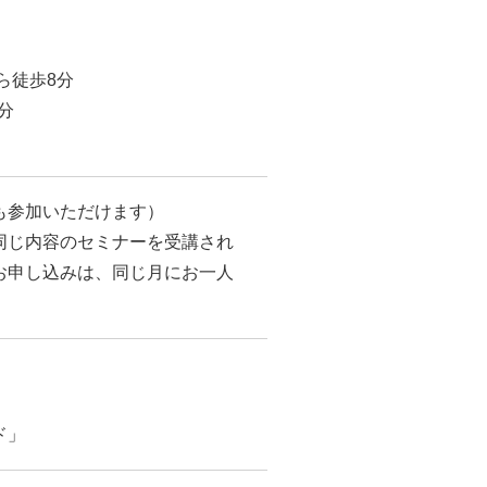
ら徒歩8分
分
も参加いただけます）
同じ内容のセミナーを受講され
お申し込みは、同じ月にお一人
ド」