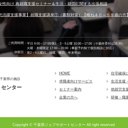
女性向け 再就職支援セミナー＆生活・就労に関する出張相談
代活躍支援事業】就職支援講座①（書類対策）【概ね４０～５９歳の方
ご利用時間：
平日 9:00～17:00/第1・3・5土曜 10:00～17:00（※最終受付は16:30）
火曜・木曜限定 17:00～20:00（事前予約制で個別相談に対応）
休館日：
第2・4土曜日、日曜、祝日、年末年始
HOME
住宅確保
千葉県の施設
求職者向けサービス
生活支援
トセンター
セミナー案内
他就労支
企業の方へ
研修・職
Copyright © 千葉県ジョブサポートセンター All right reserved.