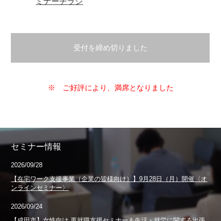
ミナーチラシ
受付を締め切りました
※ ご好評により、満席となりました
セミナー情報
2026/09/28
【在宅ワーク支援事業（企業の皆様向け）】9月28日（月）開催〈オ
ンラインセミナー〉
2026/09/24
【成田市】女性向け 再就職支援セミナー＆生活・就労に関する出張