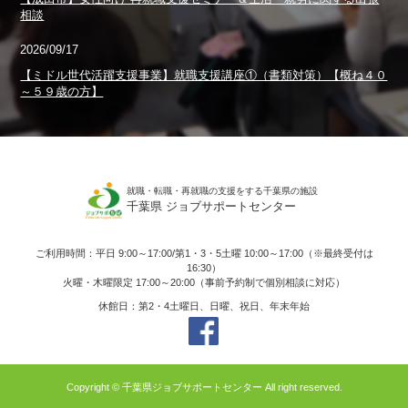
相談
2026/09/17
【ミドル世代活躍支援事業】就職支援講座①（書類対策）【概ね４０
～５９歳の方】
就職・転職・再就職の支援をする千葉県の施設
千葉県 ジョブサポートセンター
ご利用時間：平日 9:00～17:00/第1・3・5土曜 10:00～17:00（※最終受付は
16:30）
火曜・木曜限定 17:00～20:00（事前予約制で個別相談に対応）
休館日：第2・4土曜日、日曜、祝日、年末年始
Copyright © 千葉県ジョブサポートセンター All right reserved.