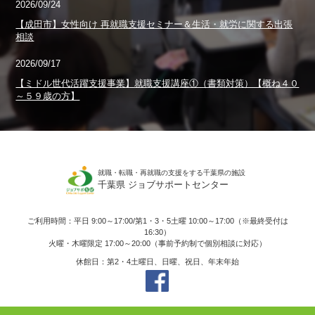
2026/09/24
【成田市】女性向け 再就職支援セミナー＆生活・就労に関する出張
相談
2026/09/17
【ミドル世代活躍支援事業】就職支援講座①（書類対策）【概ね４０
～５９歳の方】
就職・転職・再就職の支援をする千葉県の施設
千葉県 ジョブサポートセンター
ご利用時間：平日 9:00～17:00/第1・3・5土曜 10:00～17:00（※最終受付は
16:30）
火曜・木曜限定 17:00～20:00（事前予約制で個別相談に対応）
休館日：第2・4土曜日、日曜、祝日、年末年始