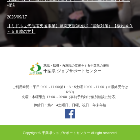
相談
2026/09/17
【ミドル世代活躍支援事業】就職支援講座①（書類対策）【概ね４０
～５９歳の方】
就職・転職・再就職の支援をする千葉県の施設
千葉県 ジョブサポートセンター
ご利用時間：平日 9:00～17:00/第1・3・5土曜 10:00～17:00（※最終受付は
16:30）
火曜・木曜限定 17:00～20:00（事前予約制で個別相談に対応）
休館日：第2・4土曜日、日曜、祝日、年末年始
Copyright © 千葉県ジョブサポートセンター All right reserved.