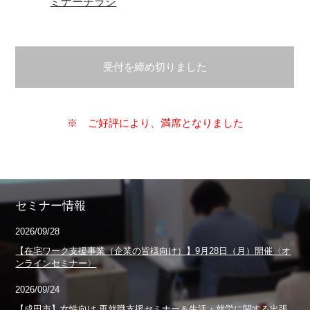
ミナーチラシ
受付を締め切りました
※ ご好評により、満席となりました
セミナー情報
2026/09/28
【在宅ワーク支援事業（企業の皆様向け）】9月28日（月）開催〈オ
ンラインセミナー〉
2026/09/24
【成田市】女性向け 再就職支援セミナー＆生活・就労に関する出張