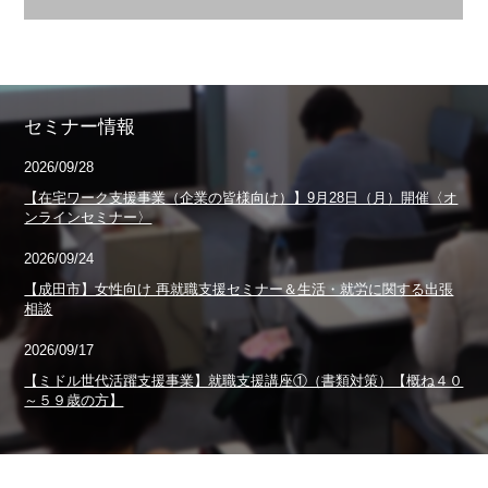
セミナー情報
2026/09/28
【在宅ワーク支援事業（企業の皆様向け）】9月28日（月）開催〈オ
ンラインセミナー〉
2026/09/24
【成田市】女性向け 再就職支援セミナー＆生活・就労に関する出張
相談
2026/09/17
【ミドル世代活躍支援事業】就職支援講座①（書類対策）【概ね４０
～５９歳の方】