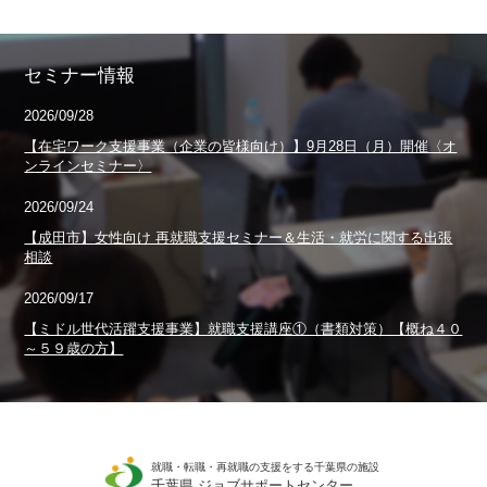
セミナー情報
2026/09/28
【在宅ワーク支援事業（企業の皆様向け）】9月28日（月）開催〈オ
ンラインセミナー〉
2026/09/24
【成田市】女性向け 再就職支援セミナー＆生活・就労に関する出張
相談
2026/09/17
【ミドル世代活躍支援事業】就職支援講座①（書類対策）【概ね４０
～５９歳の方】
就職・転職・再就職の支援をする千葉県の施設
千葉県 ジョブサポートセンター