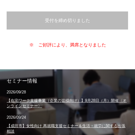
受付を締め切りました
※ ご好評により、満席となりました
セミナー情報
2026/09/28
【在宅ワーク支援事業（企業の皆様向け）】9月28日（月）開催〈オ
ンラインセミナー〉
2026/09/24
【成田市】女性向け 再就職支援セミナー＆生活・就労に関する出張
相談