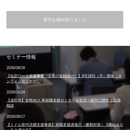
受付を締め切りました
セミナー情報
2026/09/28
【在宅ワーク支援事業（企業の皆様向け）】9月28日（月）開催〈オ
ンラインセミナー〉
2026/09/24
【成田市】女性向け 再就職支援セミナー＆生活・就労に関する出張
相談
2026/09/17
【ミドル世代活躍支援事業】就職支援講座①（書類対策）【概ね４０
～５９歳の方】