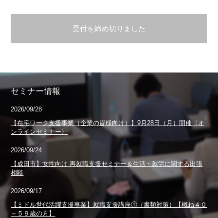
受付を締め切りました
セミナー情報
2026/09/28
【在宅ワーク支援事業（企業の皆様向け）】9月28日（月）開催〈オ
ンラインセミナー〉
2026/09/24
【成田市】女性向け 再就職支援セミナー＆生活・就労に関する出張
相談
2026/09/17
【ミドル世代活躍支援事業】就職支援講座①（書類対策）【概ね４０
～５９歳の方】