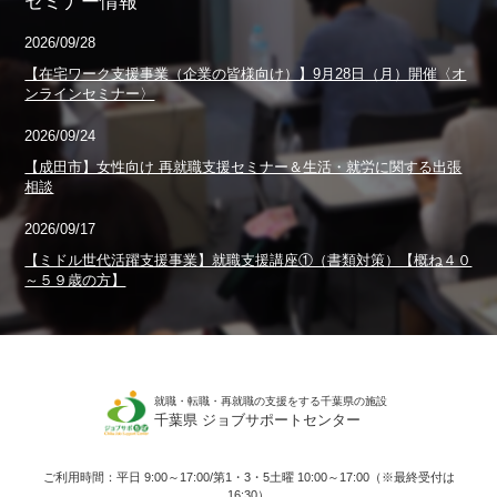
セミナー情報
2026/09/28
【在宅ワーク支援事業（企業の皆様向け）】9月28日（月）開催〈オ
ンラインセミナー〉
2026/09/24
【成田市】女性向け 再就職支援セミナー＆生活・就労に関する出張
相談
2026/09/17
【ミドル世代活躍支援事業】就職支援講座①（書類対策）【概ね４０
～５９歳の方】
就職・転職・再就職の支援をする千葉県の施設
千葉県 ジョブサポートセンター
ご利用時間：平日 9:00～17:00/第1・3・5土曜 10:00～17:00（※最終受付は
16:30）