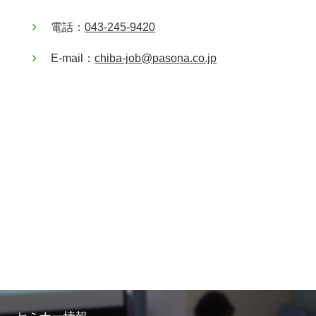
電話：
043-245-9420
E-mail：
chiba-job@pasona.co.jp