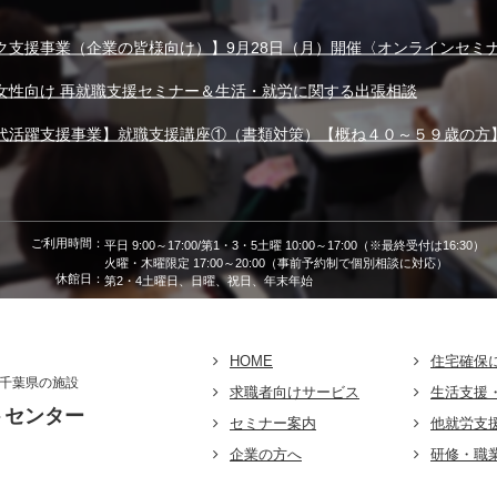
ク支援事業（企業の皆様向け）】9月28日（月）開催〈オンラインセミ
女性向け 再就職支援セミナー＆生活・就労に関する出張相談
代活躍支援事業】就職支援講座①（書類対策）【概ね４０～５９歳の方
ご利用時間：
平日 9:00～17:00/第1・3・5土曜 10:00～17:00（※最終受付は16:30）
火曜・木曜限定 17:00～20:00（事前予約制で個別相談に対応）
休館日：
第2・4土曜日、日曜、祝日、年末年始
HOME
住宅確保
千葉県の施設
求職者向けサービス
生活支援
トセンター
セミナー案内
他就労支
企業の方へ
研修・職