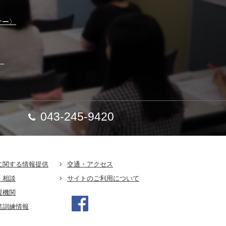
ナー〉
】
043-245-9420
に関する情報提供
交通・アクセス
・相談
サイトのご利用について
援機関
業訓練情報