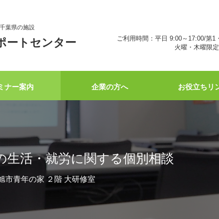
千葉県の施設
ご利用時間：平日 9:00～17:00/第1
ポートセンター
火曜・木曜限定 
ミナー案内
企業の方へ
お役立ちリ
の生活・就労に関する個別相談
45 旭市青年の家 ２階 大研修室