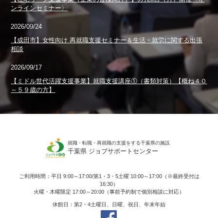
ンラインセミナー〉
2026/09/24
【成田市】女性向け 再就職支援セミナー＆生活・就労に関する出張
相談
2026/09/17
【ミドル世代活躍支援事業】就職支援講座①（書類対策）【概ね４０
～５９歳の方】
就職・転職・再就職の支援をする千葉県の施設
千葉県 ジョブサポートセンター
ご利用時間：平日 9:00～17:00/第1・3・5土曜 10:00～17:00（※最終受付は
16:30）
火曜・木曜限定 17:00～20:00（事前予約制で個別相談に対応）
休館日：第2・4土曜日、日曜、祝日、年末年始