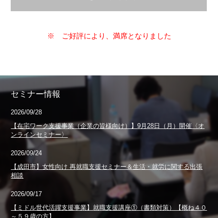
※ ご好評により、満席となりました
セミナー情報
2026/09/28
【在宅ワーク支援事業（企業の皆様向け）】9月28日（月）開催〈オ
ンラインセミナー〉
2026/09/24
【成田市】女性向け 再就職支援セミナー＆生活・就労に関する出張
相談
2026/09/17
【ミドル世代活躍支援事業】就職支援講座①（書類対策）【概ね４０
～５９歳の方】