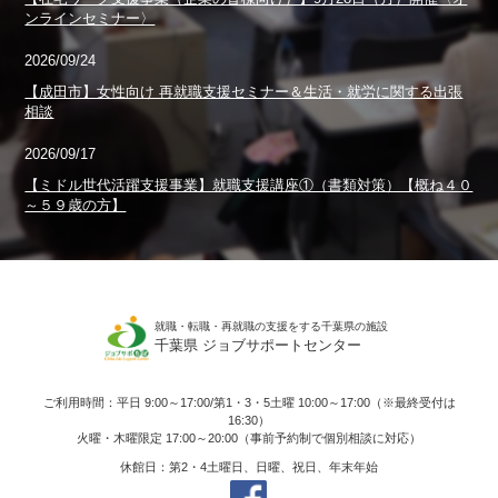
ンラインセミナー〉
2026/09/24
【成田市】女性向け 再就職支援セミナー＆生活・就労に関する出張
相談
2026/09/17
【ミドル世代活躍支援事業】就職支援講座①（書類対策）【概ね４０
～５９歳の方】
就職・転職・再就職の支援をする千葉県の施設
千葉県 ジョブサポートセンター
ご利用時間：平日 9:00～17:00/第1・3・5土曜 10:00～17:00（※最終受付は
16:30）
火曜・木曜限定 17:00～20:00（事前予約制で個別相談に対応）
休館日：第2・4土曜日、日曜、祝日、年末年始