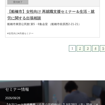
受付終了
【船橋市】女性向け 再就職支援セミナー＆生活・就
労に関する出張相談
船橋市東部公民館 第5・6集会室 （船橋市前原西2-21-21）
#女性向け
#共催セミナー
1
2
3
4
5
セミナー情報
2026/09/28
【在宅ワーク支援事業（企業の皆様向け）】9月28日（月）開催〈オ