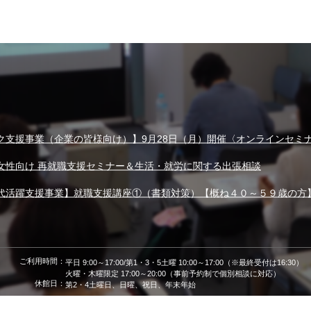
ク支援事業（企業の皆様向け）】9月28日（月）開催〈オンラインセミ
女性向け 再就職支援セミナー＆生活・就労に関する出張相談
代活躍支援事業】就職支援講座①（書類対策）【概ね４０～５９歳の方
ご利用時間：
平日 9:00～17:00/第1・3・5土曜 10:00～17:00（※最終受付は16:30）
火曜・木曜限定 17:00～20:00（事前予約制で個別相談に対応）
休館日：
第2・4土曜日、日曜、祝日、年末年始