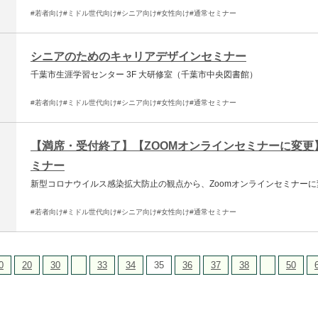
#若者向け
#ミドル世代向け
#シニア向け
#女性向け
#通常セミナー
シニアのためのキャリアデザインセミナー
千葉市生涯学習センター 3F 大研修室（千葉市中央図書館）
#若者向け
#ミドル世代向け
#シニア向け
#女性向け
#通常セミナー
【満席・受付終了】【ZOOMオンラインセミナーに変
ミナー
新型コロナウイルス感染拡大防止の観点から、Zoomオンラインセミナー
#若者向け
#ミドル世代向け
#シニア向け
#女性向け
#通常セミナー
0
20
30
33
34
35
36
37
38
50