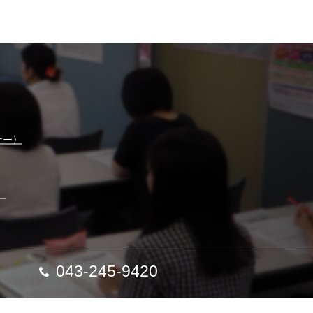
ナー〉
】
043-245-9420