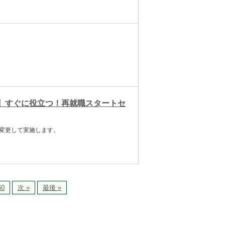
更】すぐに役立つ！再就職スタートセ
に変更して実施します。
60
次 »
最後 »