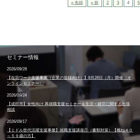
« 先頭
« 前
2
3
4
5
セミナー情報
2026/09/28
【在宅ワーク支援事業（企業の皆様向け）】9月28日（月）開催〈オ
ンラインセミナー〉
2026/09/24
【成田市】女性向け 再就職支援セミナー＆生活・就労に関する出張
相談
2026/09/17
【ミドル世代活躍支援事業】就職支援講座①（書類対策）【概ね４０
～５９歳の方】