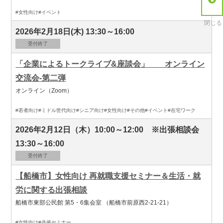
#女性向け
#イベント
閉じる
2026年2月18日(木) 13:30～16:00
受付終了
「企業によるトークライブ&座談会」 オンライン
交流会-第二弾
オンライン（Zoom）
#若者向け
#ミドル世代向け
#シニア向け
#女性向け
#その他
#イベント
#在宅ワーク
2026年2月12日（木）10:00～12:00 ※出張相談会
13:30～16:00
受付終了
【船橋市】女性向け 再就職支援セミナー＆生活・就
労に関する出張相談
船橋市東部公民館 第5・6集会室 （船橋市前原西2-21-21）
#女性向け
#共催セミナー