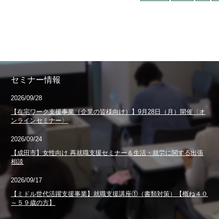
セミナー情報
2026/09/28
【在宅ワーク支援事業（企業の皆様向け）】9月28日（月）開催〈オ
ンラインセミナー〉
2026/09/24
【成田市】女性向け 再就職支援セミナー＆生活・就労に関する出張
相談
2026/09/17
【ミドル世代活躍支援事業】就職支援講座①（書類対策）【概ね４０
～５９歳の方】