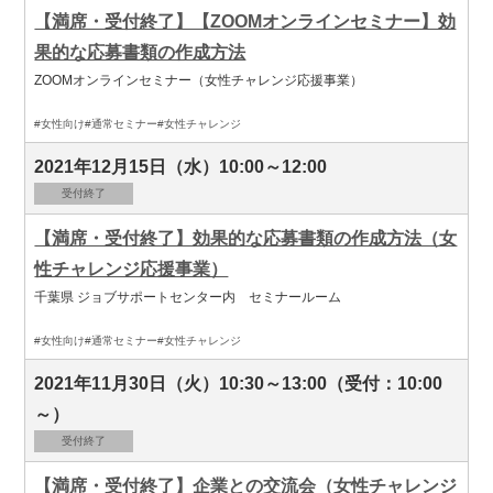
【満席・受付終了】【ZOOMオンラインセミナー】効
果的な応募書類の作成方法
ZOOMオンラインセミナー（女性チャレンジ応援事業）
#女性向け
#通常セミナー
#女性チャレンジ
2021年12月15日（水）10:00～12:00
受付終了
【満席・受付終了】効果的な応募書類の作成方法（女
性チャレンジ応援事業）
千葉県 ジョブサポートセンター内 セミナールーム
#女性向け
#通常セミナー
#女性チャレンジ
2021年11月30日（火）10:30～13:00（受付：10:00
～）
受付終了
【満席・受付終了】企業との交流会（女性チャレンジ